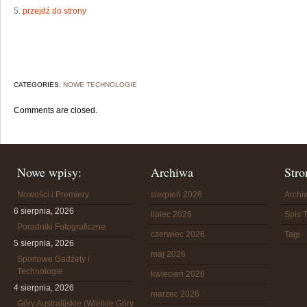
5.
przejdź do strony
CATEGORIES:
NOWE TECHNOLOGIE
Comments are closed.
Nowe wpisy:
Archiwa
Stro
Nowości i Premiery
sierpień 2026
Arch
6 sierpnia, 2026
lipiec 2026
Spis T
Poradniki Fotograficzne
czerwiec 2026
Tagi
5 sierpnia, 2026
maj 2026
Sportowe Gadżety i
Technologie
kwiecień 2026
4 sierpnia, 2026
marzec 2026
Góry Australijskie (Wielkie Góry