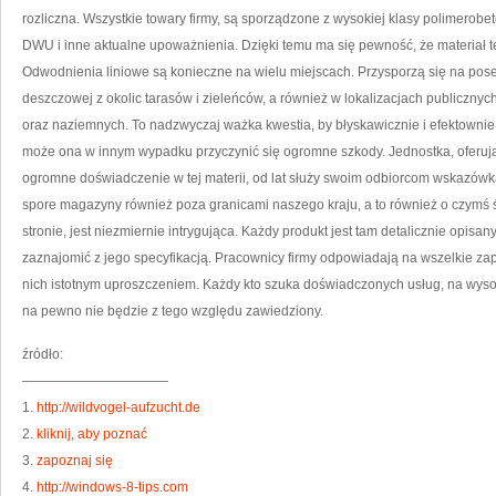
rozliczna. Wszystkie towary firmy, są sporządzone z wysokiej klasy polimerobeto
DWU i inne aktualne upoważnienia. Dzięki temu ma się pewność, że materiał te
Odwodnienia liniowe są konieczne na wielu miejscach. Przysporzą się na po
deszczowej z okolic tarasów i zieleńców, a również w lokalizacjach publiczn
oraz naziemnych. To nadzwyczaj ważka kwestia, by błyskawicznie i efektow
może ona w innym wypadku przyczynić się ogromne szkody. Jednostka, oferująca
ogromne doświadczenie w tej materii, od lat służy swoim odbiorcom wskazówką
spore magazyny również poza granicami naszego kraju, a to również o czymś
stronie, jest niezmiernie intrygująca. Każdy produkt jest tam detalicznie opisan
zaznajomić z jego specyfikacją. Pracownicy firmy odpowiadają na wszelkie zapy
nich istotnym uproszczeniem. Każdy kto szuka doświadczonych usług, na wysoki
na pewno nie będzie z tego względu zawiedziony.
źródło:
———————————
1.
http://wildvogel-aufzucht.de
2.
kliknij, aby poznać
3.
zapoznaj się
4.
http://windows-8-tips.com