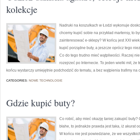
kolekcje
Nadruki na koszulkach w Łodzi wykonuje doskona
chcemy kupić sobie na przykład martensy, to b
zainteresować e-sklepy? W końcu jest XXI wiek,
kupić porządne buty, a jeszcze oprócz tego niezb
Co do tego trudno mieć wątpliwości. Raczej nie 
rozejrzeć po Internecie. To jeden wielki mit, ż
końcu wystarczy umiejętnie podchodzić do tematu, a bez wątpienia trafimy na 
CATEGORIES:
NOWE TECHNOLOGIE
Gdzie kupić buty?
Co robić, aby mieć okazję taniej zakupić buty
błahe, to jednakże prawda jest taka, iż akurat 
W końcu nie jest powiedziane, że we wszystkic