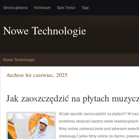
Strona główna
Archiwum
Spis Treści
Tagi
Nowe Technologie
Nowe Technologie
Archive for czerwiec, 2025
Jak zaoszczędzić na płytach muzyc
W jaki sposób zaoszczędzić na płytach? W na
problemu obejrzeć bardzo wiele rewelacyjnych f
filmy online zamieszczone pod adresem www.fi
interesują Ciebie filmy online za darmo, powini