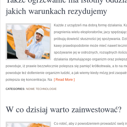
jakich warunkach rezydujemy
Każde z urządzeń ma dobrą formę działania. Ka
pragnienia wielu eksploratorów, jacy spędzając n
próbują dowieść słuszności jej spożywania. Dzi
kawy prawdopodobnie może mieć nawet lecznic
spożywanie jej w ostrożnych, rozsądnych iloś
działania stymulującego organizm oraz poleps
powoduje, iż prawie bezzwłocznie polepsza się pamięć krótkotrwała, a to na 
powoduje też dotlenienie organizm ludzki, a jak wiemy kiedy mózg jest zaopatr
polepsza się koncentracja. Na
[ Read More ]
CATEGORIES:
NOWE TECHNOLOGIE
W co dzisiaj warto zainwestować?
Co robić, aby z powodzeniem prowadzić swój int