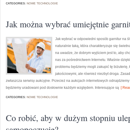
CATEGORIES:
NOWE TECHNOLOGIE
Jak można wybrać umiejętnie garni
Jak wybrać w odpowiedni sposób garnitur na ślu
naturalnie taką, która charakteryzuje się świe
na uwadze, że dobrym wyjściem jest to, aby cho
nas za pośrednictwem Internetu. Właśnie dzięki
problemu będziemy mogli zakupić tę biżuterię, 
jakościowymi, ale również niezbyt droga. Zasadn
zwłaszcza serwisy aukcyjne. Przecież na aukcjach internetowych odnajdziemy tak
będziemy uradowani pod dosłownie każdym względem. Interesujące są
[ Read
CATEGORIES:
NOWE TECHNOLOGIE
Co robić, aby w dużym stopniu ule
samopoczucie?