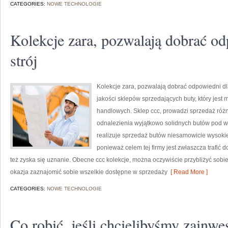
CATEGORIES:
NOWE TECHNOLOGIE
Kolekcje zara, pozwalają dobrać od
strój
Kolekcje zara, pozwalają dobrać odpowiedni dla 
jakości sklepów sprzedających buty, który jest 
handlowych. Sklep ccc, prowadzi sprzedaż róż
odnalezienia wyjątkowo solidnych butów pod wz
realizuje sprzedaż butów niesamowicie wysokie
ponieważ celem tej firmy jest zwłaszcza trafić 
też zyska się uznanie. Obecne ccc kolekcje, można oczywiście przybliżyć sobie 
okazja zaznajomić sobie wszelkie dostępne w sprzedaży
[ Read More ]
CATEGORIES:
NOWE TECHNOLOGIE
Co robić, jeśli chcielibyśmy zainw