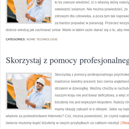
to by zawsze wiedzieć, iż o własną skórę należy
odwiedzić solarium. Nie można powiedzieć, że 
zdrowym dla człowieka, a poza tym tak naprawd
za bardzo popadać w paranoję. Przecież wszystko
dobrze wiedzą jak zachować umiar. Warto w takim razie starać się o to, aby mie
CATEGORIES:
NOWE TECHNOLOGIE
Skorzystaj z pomocy profesjonalne
Skorzystaj z pomocy profesjonalnego psychoter
małżonce świetny prezent, bez cienia wątpliwoś
strzałem w dziesiątkę. Weźmy choćby w rachubę 
naszym kraju nie jest towar deficytowy, a więc 
biżuterię nie jest większym kłopotem. Należy r
mamy okazję zakupić w e-sklepie. Jakie są naj
właśnie za pośrednictwem Internetu? Cóż, można powiedzieć, że czymś najbardz
świecie możemy kupić biżuterię w owych przybytkach za całkiem niezbyt
[ Rea