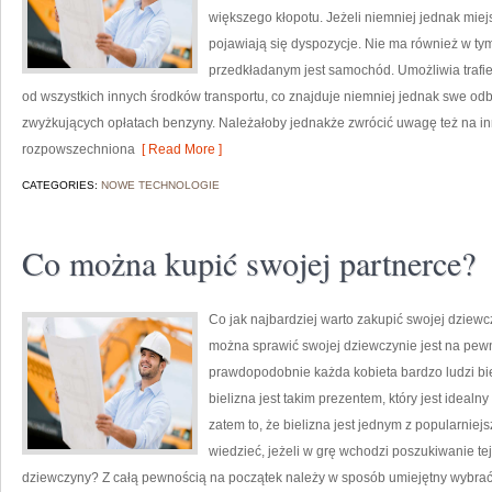
większego kłopotu. Jeżeli niemniej jednak miej
pojawiają się dyspozycje. Nie ma również w tym
przedkładanym jest samochód. Umożliwia trafie
od wszystkich innych środków transportu, co znajduje niemniej jednak swe odb
zwyżkujących opłatach benzyny. Należałoby jednakże zwrócić uwagę też na inn
rozpowszechniona
[ Read More ]
CATEGORIES:
NOWE TECHNOLOGIE
Co można kupić swojej partnerce?
Co jak najbardziej warto zakupić swojej dziew
można sprawić swojej dziewczynie jest na pewn
prawdopodobnie każda kobieta bardzo ludzi bi
bielizna jest takim prezentem, który jest ideal
zatem to, że bielizna jest jednym z popularnie
wiedzieć, jeżeli w grę wchodzi poszukiwanie tej
dziewczyny? Z całą pewnością na początek należy w sposób umiejętny wybrać r