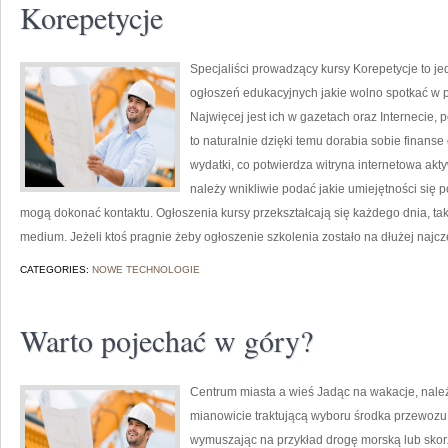
Korepetycje
Specjaliści prowadzący kursy Korepetycje to j
ogłoszeń edukacyjnych jakie wolno spotkać w
Najwięcej jest ich w gazetach oraz Internecie,
to naturalnie dzięki temu dorabia sobie finans
wydatki, co potwierdza witryna internetowa ak
należy wnikliwie podać jakie umiejętności się 
mogą dokonać kontaktu. Ogłoszenia kursy przekształcają się każdego dnia, t
medium. Jeżeli ktoś pragnie żeby ogłoszenie szkolenia zostało na dłużej najcz
CATEGORIES:
NOWE TECHNOLOGIE
Warto pojechać w góry?
Centrum miasta a wieś Jadąc na wakacje, nale
mianowicie traktującą wyboru środka przewozu.
wymuszając na przykład drogę morską lub skorz