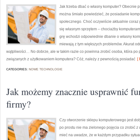
Jak trzeba dbać o własny komputer? Obecnie pr
można śmiało powiedzieć, że posiadanie komput
społecznego. Choć oczywiście aktualnie coraz 
się własnym sprzętem – chociażby komputerami. 
grę wchodzi odpowiednie dbanie o własny komput
miewają z tym większych problemów. Akurat od
wątpliwości… No dobrze, ale w takim razie co powinna zrobić osoba, która po 
związanych z użytkowaniem komputera? Cóż, należy z pewnością posiadać
[ 
CATEGORIES:
NOWE TECHNOLOGIE
Jak możemy znacznie usprawnić fu
firmy?
Czy otworzenie sklepu komputerowego jest dob
po prostu nie ma zielonego pojęcia co zrobić 
mieć na uwadze, że w każdym przypadku sytuacj