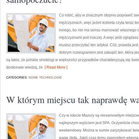
Co robić, aby w znacznym stopniu poprawić 
mężczyznach, więc jeżeli kobieta czyta teraz t
innego, bo nie ma sensu marnować własnego c
mężczyznami jest inaczej. A więc jeśli oglądas
musisz przeczytać ten artykuł. Cóż, prawda jest
dobrym rozwiązaniem jest zakupić ten, która jest
są takie, że polskie smokingi w większości przypadków charakteryzują się świ
doskonale wiedzą, że
[ Read More ]
CATEGORIES:
NOWE TECHNOLOGIE
W którym miejscu tak naprawdę w
Czy w istocie Mazury są niesamowitym miejsc
najlepszym wyjściem jest SPA. Oczywiście chodz
weekendowy. Można w sumie zaryzykować twierd
wagę złota. Jakiś czas temu zaprosiłem własn