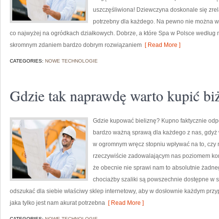
uszczęśliwiona! Dziewczyna doskonale się zrela
potrzebny dla każdego. Na pewno nie można wyc
co najwyżej na ogródkach działkowych. Dobrze, a które Spa w Polsce według 
skromnym zdaniem bardzo dobrym rozwiązaniem
[ Read More ]
CATEGORIES:
NOWE TECHNOLOGIE
Gdzie tak naprawdę warto kupić biż
Gdzie kupować bieliznę? Kupno faktycznie odpo
bardzo ważną sprawą dla każdego z nas, gdyż 
w ogromnym wręcz stopniu wpływać na to, czy n
rzeczywiście zadowalającym nas poziomem komf
że obecnie nie sprawi nam to absolutnie żadne
chociażby szaliki są powszechnie dostępne w s
odszukać dla siebie właściwy sklep internetowy, aby w dosłownie każdym prz
jaka tylko jest nam akurat potrzebna
[ Read More ]
CATEGORIES:
NOWE TECHNOLOGIE