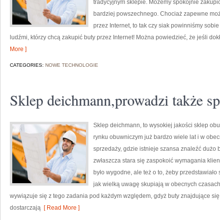
tradycyjnym sklepie. Możemy spokojnie zakupić 
bardziej powszechnego. Chociaż zapewne może 
przez Internet, to tak czy siak powinniśmy sobi
ludźmi, którzy chcą zakupić buty przez Internet! Można powiedzieć, że jeśli do
More ]
CATEGORIES:
NOWE TECHNOLOGIE
Sklep deichmann,prowadzi także sp
Sklep deichmann, to wysokiej jakości sklep obu
rynku obuwniczym już bardzo wiele lat i w obe
sprzedaży, gdzie istnieje szansa znaleźć dużo 
zwłaszcza stara się zaspokoić wymagania klien
było wygodne, ale też o to, żeby przedstawiało
jak wielką uwagę skupiają w obecnych czasach
wywiązuje się z tego zadania pod każdym względem, gdyż buty znajdujące się 
dostarczają
[ Read More ]