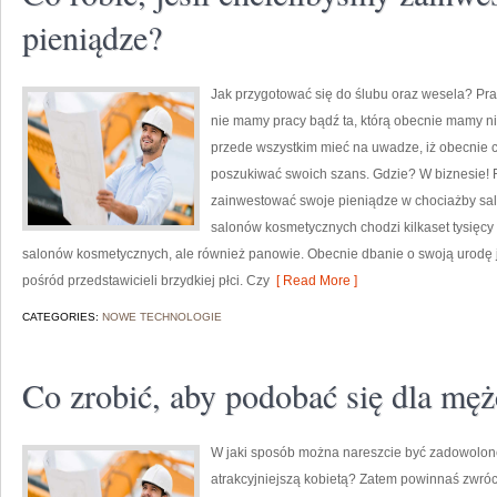
pieniądze?
Jak przygotować się do ślubu oraz wesela? Praw
nie mamy pracy bądź ta, którą obecnie mamy n
przede wszystkim mieć na uwadze, iż obecnie 
poszukiwać swoich szans. Gdzie? W biznesie! Fa
zainwestować swoje pieniądze w chociażby sa
salonów kosmetycznych chodzi kilkaset tysięcy k
salonów kosmetycznych, ale również panowie. Obecnie dbanie o swoją urodę 
pośród przedstawicieli brzydkiej płci. Czy
[ Read More ]
CATEGORIES:
NOWE TECHNOLOGIE
Co zrobić, aby podobać się dla mę
W jaki sposób można nareszcie być zadowolon
atrakcyjniejszą kobietą? Zatem powinnaś zwró