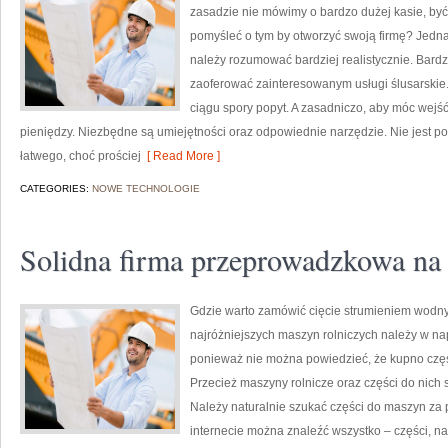
zasadzie nie mówimy o bardzo dużej kasie, być
pomyśleć o tym by otworzyć swoją firmę? Jednak
należy rozumować bardziej realistycznie. Bard
zaoferować zainteresowanym usługi ślusarskie. 
ciągu spory popyt. A zasadniczo, aby móc wejś
pieniędzy. Niezbędne są umiejętności oraz odpowiednie narzędzie. Nie jest p
łatwego, choć prościej
[ Read More ]
CATEGORIES:
NOWE TECHNOLOGIE
Solidna firma przeprowadzkowa na
Gdzie warto zamówić cięcie strumieniem wodnym
najróżniejszych maszyn rolniczych należy w n
ponieważ nie można powiedzieć, że kupno częśc
Przecież maszyny rolnicze oraz części do nich
Należy naturalnie szukać części do maszyn za 
internecie można znaleźć wszystko – części, nam