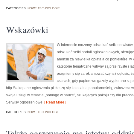
CATEGORIES:
NOWE TECHNOLOGIE
Wskazówki
W Internecie możemy odszukać setki serwisów
odszukać setki portali ogłoszeniowych, oferu
anonsu za niewielką opłatą a co poniektóre, 
kategorie tematyczne witryny są przejrzyste i ł
pragniemy się zareklamować czy też ogłosić, 
czasach, gdy papierowe gazety wypierane są prz
http://zakopane-ogloszenia.pl cieszą się kolosalną popularnością, zwłaszcza
swoje usługi w temacie „pomogę w nauce”, szukających pokoju czy dla praco
Serwisy ogłoszeniowe
[ Read More ]
CATEGORIES:
NOWE TECHNOLOGIE
Także ogrzewanie ma istotny oddzia