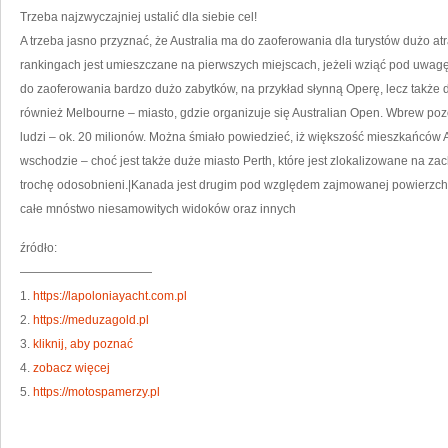
Trzeba najzwyczajniej ustalić dla siebie cel!
A trzeba jasno przyznać, że Australia ma do zaoferowania dla turystów dużo at
rankingach jest umieszczane na pierwszych miejscach, jeżeli wziąć pod uwag
do zaoferowania bardzo dużo zabytków, na przykład słynną Operę, lecz także 
również Melbourne – miasto, gdzie organizuje się Australian Open. Wbrew pozo
ludzi – ok. 20 milionów. Można śmiało powiedzieć, iż większość mieszkańców 
wschodzie – choć jest także duże miasto Perth, które jest zlokalizowane na za
trochę odosobnieni.|Kanada jest drugim pod względem zajmowanej powierzchn
całe mnóstwo niesamowitych widoków oraz innych
źródło:
———————————
1.
https://lapoloniayacht.com.pl
2.
https://meduzagold.pl
3.
kliknij, aby poznać
4.
zobacz więcej
5.
https://motospamerzy.pl