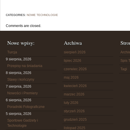
CATEGORIES:
NOWE TECHNOLOGIE
Comments are closed.
Nowe wpisy:
Archiwa
Stro
Turcja
sierpień 2026
Arch
9 sierpnia, 2026
lipiec 2026
Spis T
Przepisy na śniadania
czerwiec 2026
Tagi
8 sierpnia, 2026
maj 2026
Stawy i kończyny
kwiecień 2026
7 sierpnia, 2026
Nowości i Premiery
marzec 2026
6 sierpnia, 2026
luty 2026
Poradniki Fotograficzne
styczeń 2026
5 sierpnia, 2026
grudzień 2025
Sportowe Gadżety i
Technologie
listopad 2025