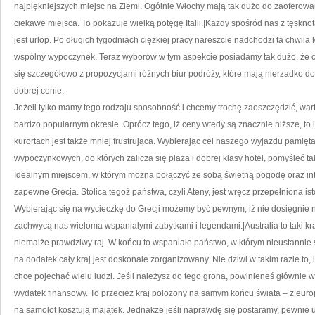
najpiękniejszych miejsc na Ziemi. Ogólnie Włochy mają tak dużo do zaoferowan
ciekawe miejsca. To pokazuje wielką potęgę Italii.|Każdy spośród nas z tęskn
jest urlop. Po długich tygodniach ciężkiej pracy nareszcie nadchodzi ta chwil
wspólny wypoczynek. Teraz wyborów w tym aspekcie posiadamy tak dużo, że 
się szczegółowo z propozycjami różnych biur podróży, które mają nierzadko do
dobrej cenie.
Jeżeli tylko mamy tego rodzaju sposobność i chcemy trochę zaoszczędzić, wa
bardzo popularnym okresie. Oprócz tego, iż ceny wtedy są znacznie niższe, to 
kurortach jest także mniej frustrująca. Wybierając cel naszego wyjazdu pamięt
wypoczynkowych, do których zalicza się plaża i dobrej klasy hotel, pomyśleć tak
Idealnym miejscem, w którym można połączyć ze sobą świetną pogodę oraz int
zapewne Grecja. Stolica tegoż państwa, czyli Ateny, jest wręcz przepełniona ist
Wybierając się na wycieczkę do Grecji możemy być pewnym, iż nie dosięgnie
zachwycą nas wieloma wspaniałymi zabytkami i legendami.|Australia to taki kra
niemalże prawdziwy raj. W końcu to wspaniałe państwo, w którym nieustannie 
na dodatek cały kraj jest doskonale zorganizowany. Nie dziwi w takim razie to, i
chce pojechać wielu ludzi. Jeśli należysz do tego grona, powinieneś głównie wi
wydatek finansowy. To przecież kraj położony na samym końcu świata – z euro
na samolot kosztują majątek. Jednakże jeśli naprawdę się postaramy, pewnie 