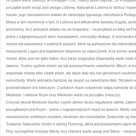
co zatem warto zwiedzić w Portugalii? Cóż, należy jasno napisać, że Portugal
początek warto wziąć pod uwagę Lizbonę. Naturalnie Lizbona to stolica i najwi
miasto, jego mieszkańcom daleko do stereotypu typowego mieszkańca Portugal
Mowa w tym momencie o tym, iż Lizbona jest kilkukrotnie bardziej bogata, aniże
jest biedny, lecz jednakże daleko mu do bogactwa – na przykład za kilka lat Po
jedna z najpiękniejszych stolic europejskich, chociażby dlatego, iż jest bardzo 
można nie wspomnieć o pięknych plażach, które są wymarzone dla miłośników 
miejscowość Lagos jest kapitalnym miejscem na odpoczynek. A na koniec warto
miasto, które jest nie tylko ładne, lecz także oryginalne.|Naprawdę wiele osób na
świecie. Trudno ogólnie dziwić się tak powszechnemu uwielbieniu Włoch, w k
wspaniałe miasta albo ciepłe plaże, ale także dały dla nas genialnych nauko
samochody. Warto jednakże bardziej się skupić na zwiedzaniu Italii. Strzałem w 
pośrednictwem linii lotniczych. Z polskich miast codziennie latają samoloty d
Mediolan. I właśnie Rzym oraz Mediolan warto na początku zobaczyć.
Chociaż akurat Mediolan bardzo często zbiera raczej negatywne opinie, zat
początkowym jest Rzym – jedno z najpiękniejszych miast na świecie. Warto ró
niesamowicie urokliwym miastem, idealnym dla romantyków. Znakomite są rów
Toskania. Naturalnie chodzi o słynną Florencję, która jest prawdziwym rajem d
Pizy, szczególnie Krzywej Wieży, lecz również warta uwagi jest Siena – nieduże