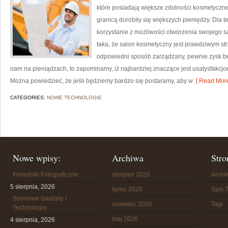
które posiadają większe zdolności kosmetyczne
granicą dorobiły się większych pieniędzy. Dla 
korzystanie z możliwości otworzenia swojego s
taka, że salon kosmetyczny jest prawdziwym strz
odpowiedni sposób zarządzany, pewnie zysk będz
nam na pieniądzach, to zapominamy, iż najbardziej znaczące jest usatysfakcjo
Można powiedzieć, że jeśli będziemy bardzo się postaramy, aby w
[ Read More
CATEGORIES:
NOWE TECHNOLOGIE
Nowe wpisy:
Archiwa
Stro
Poradniki Fotograficzne
sierpień 2026
Arch
5 sierpnia, 2026
lipiec 2026
Spis T
Sportowe Gadżety i
czerwiec 2026
Tagi
Technologie
maj 2026
4 sierpnia, 2026