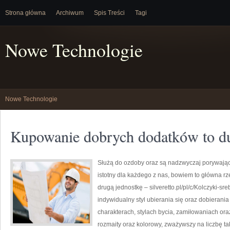
Strona główna
Archiwum
Spis Treści
Tagi
Nowe Technologie
Nowe Technologie
Kupowanie dobrych dodatków to d
Służą do ozdoby oraz są nadzwyczaj porywając
istotny dla każdego z nas, bowiem to główna r
drugą jednostkę – silveretto.pl/pl/c/Kolczyki-s
indywidualny styl ubierania się oraz dobierani
charakterach, stylach bycia, zamiłowaniach oraz
rozmaity oraz kolorowy, zważywszy na liczbę 