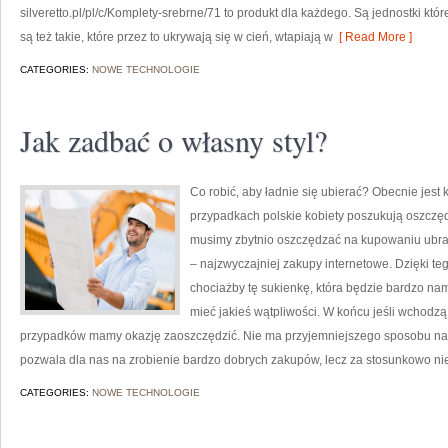
silveretto.pl/pl/c/Komplety-srebrne/71 to produkt dla każdego. Są jednostki któr
są też takie, które przez to ukrywają się w cień, wtapiają w
[ Read More ]
CATEGORIES:
NOWE TECHNOLOGIE
Jak zadbać o własny styl?
Co robić, aby ładnie się ubierać? Obecnie jest k
przypadkach polskie kobiety poszukują oszczę
musimy zbytnio oszczędzać na kupowaniu ubrań
– najzwyczajniej zakupy internetowe. Dzięki t
chociażby tę sukienkę, która będzie bardzo na
mieć jakieś wątpliwości. W końcu jeśli wchodzą
przypadków mamy okazję zaoszczędzić. Nie ma przyjemniejszego sposobu na os
pozwala dla nas na zrobienie bardzo dobrych zakupów, lecz za stosunkowo ni
CATEGORIES:
NOWE TECHNOLOGIE