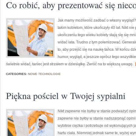
Co robić, aby prezentować się niec
Jak mamy możliwość zadbać o własny wygląd? 
takim kobietom, które ukończyły 40 lat. Nikt ni
ukończeniu tego wieku kobiety stają się się mniej
widać lata. Trudno z tym polemizować. Generalni
to, aby przejść się na naukę tańca. W końcu d
humor, wygląd, a jeszcze oprócz tego wszystkie
świetnie widać, taniec jest strzałem w dziesiątkę. Zwróć na to większą uwagę.
[
CATEGORIES:
NOWE TECHNOLOGIE
Piękna pościel w Twojej sypialni
Nikt zapewne nie byłby w stanie podważyć opinii
zapewne nie byłby w stanie nadszarpnąć opinii 
wybitnie ciężka i potrzebuje od wykonujących ją
hartu ciała. Niemniej jednak same te, wyżej w