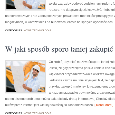
wystarczą, żeby podołać codziennym trudom, f
rodzaju, nie dającym się zlekceważyć, niebezp
na nierozważnych i nie zabezpieczonych prawidłowo robotników pracujących 
magazynach, w warsztatach i na budowach, często na sporych wysokościach –
CATEGORIES:
NOWE TECHNOLOGIE
W jaki sposób sporo taniej zakupić
Co zrobić, aby mieć możliwość sporo taniej z
jest to, że gdy przeciętna polska kobieta chciał
większości przypadków zwraca większą uwagę n
Jednakże czymś smutniejszym jest fakt, że naj
przykład zakupić martensy, to rezygnujemy z o
w każdym przypadku powinnyśmy zrezygnować 
najmniejszego problemu można zakupić buty drogą internetową. Chociaż dla 
butów przez Internet jest wielką nowością, to zasadniczo nasza
[ Read More ]
CATEGORIES:
NOWE TECHNOLOGIE