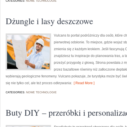
CATEGORIES:
NOWE TECHNOLOGIE
Dżungle i lasy deszczowe
Vulcans to portal podróżniczy dla osób, które c
pierwotnej odsłonie. To miejsce, gdzie wojaż st
zmienia się z każdym krokiem. Jeśli fascynują C
znajdziesz tu inspiracje do planowania tras, a
przeżyć przygodę z głową. Strona powstała z my
przez bazaltowe równiny niż zatłoczone deptaki
wybierają geologiczne fenomeny. Vulcans pokazuje, że turystyka może być św
się nie tylko cel, ale też proces odkrywania:
[ Read More ]
CATEGORIES:
NOWE TECHNOLOGIE
Buty DIY – przeróbki i personaliza