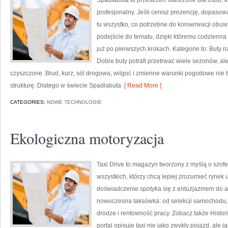
Spadlabuta to przestrzeń stworzone dla osób, 
profesjonalny. Jeśli cenisz prezencję, dopasow
tu wszystko, co potrzebne do konserwacji obuw
podejście do tematu, dzięki któremu codzienna o
już po pierwszych krokach. Kategorie to: Buty na
Dobre buty potrafi przetrwać wiele sezonów, ale
czyszczone. Brud, kurz, sól drogowa, wilgoć i zmienne warunki pogodowe nie t
strukturę. Dlatego w świecie Spadlabuta
[ Read More ]
CATEGORIES:
NOWE TECHNOLOGIE
Ekologiczna motoryzacja
Taxi Drive to magazyn tworzony z myślą o szofer
wszystkich, którzy chcą lepiej zrozumieć rynek 
doświadczenie spotyka się z entuzjazmem do aut
nowoczesna taksówka: od selekcji samochodu, 
drodze i rentowność pracy. Zobacz także Histo
portal opisuje taxi nie jako zwykły pojazd, ale 