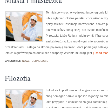
Miasta i miasteczka
To miejsce w sieci o wędrowaniu po regionie lu
lubią zgłębiać lokalne perełki i chcą układać w
opisy ścieżek, inspiracje na weekend, a także 
dla tych, którzy cenią ciszę, ale też dla miłośn
Przeczytaj także Religia i pielgrzymki i Transpo
zaskakiwać: raz kusi urokliwymi miejscowości
przestrzeniami. Dlatego na stronie pojawiają się treści, które pomagają selekc
letnich wędrówek po chłodniejsze eskapady. W centrum uwagi jest
[ Read More
CATEGORIES:
NOWE TECHNOLOGIE
Filozofia
Lulitulisie to platforma edukacyjna stworzona z 
chcą pomagać naukę w sposób łagodny. To mie
jako przygoda, a codzienne zajęcia zamieniają
rozwijanie z pomysłowością, dzięki czemu malu