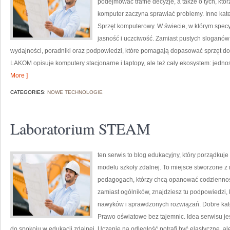
podejmować trafne decyzje, a także o tych, któ
komputer zaczyna sprawiać problemy. Inne kateg
Sprzęt komputerowy. W świecie, w którym specy
jasność i uczciwość. Zamiast pustych sloganów
wydajności, poradniki oraz podpowiedzi, które pomagają dopasować sprzęt d
LAKOM opisuje komputery stacjonarne i laptopy, ale też cały ekosystem: jedno
More ]
CATEGORIES:
NOWE TECHNOLOGIE
Laboratorium STEAM
ten serwis to blog edukacyjny, który porządku
modelu szkoły zdalnej. To miejsce stworzone z
pedagogach, którzy chcą opanować codzienność z
zamiast ogólników, znajdziesz tu podpowiedzi,
nawyków i sprawdzonych rozwiązań. Dobre kate
Prawo oświatowe bez tajemnic. Idea serwisu jes
do spokoju w edukacji zdalnej. Uczenie na odległość potrafi być elastyczne, 