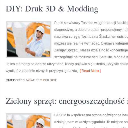
DIY: Druk 3D & Modding
Punkt serwisowy Toshiba w aglomeracji śląskiej
diagnostykę, a dopiero potem proponujemy najl
naprawa sprzętu Toshiba na Śląsku, ten opis p
możesz się realnie wymagać. Ciekawe kategori
Zakupy Sprzętu. Nasza działalność koncentruje
szczególnie na rodzinie serii Satellite. Modele 
ile ich elementy są dobrze utrzymane. Kiedy pojawia się usterka, liczy się d
wynikać z zupełnie różnych przyczyn: gniazda,
[ Read More ]
CATEGORIES:
NOWE TECHNOLOGIE
Zielony sprzęt: energooszczędność 
LAKOM to współczesna strona poświęcona hard
działają nam w każdym tygodniu. To miejsce st