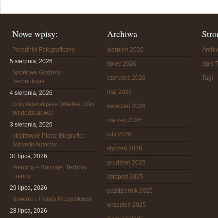
Nowe wpisy:
Archiwa
Stro
Poradniki Fotograficzne
sierpień 2026
Arch
5 sierpnia, 2026
lipiec 2026
Spis T
Sportowe Gadżety i
czerwiec 2026
Tagi
Technologie
maj 2026
4 sierpnia, 2026
Góry Australijskie (Wielkie Góry
kwiecień 2026
Wododziałowe)
marzec 2026
3 sierpnia, 2026
luty 2026
Mistrzowie Pióra: Biografie i
Sylwetki Autorów
styczeń 2026
31 lipca, 2026
grudzień 2025
Piercing – Rodzaje, Techniki,
Trendy
listopad 2025
29 lipca, 2026
październik 2025
Nowinki i Trendy Rozrywkowe
wrzesień 2025
28 lipca, 2026