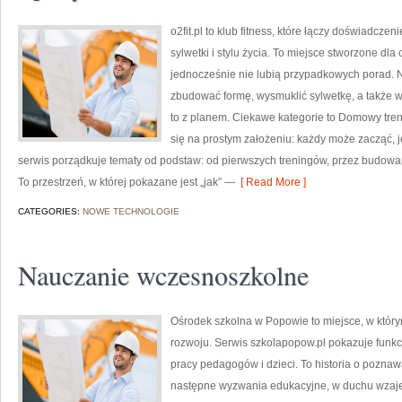
o2fit.pl to klub fitness, które łączy doświadcz
sylwetki i stylu życia. To miejsce stworzone dla
jednocześnie nie lubią przypadkowych porad. Na
zbudować formę, wysmuklić sylwetkę, a także 
to z planem. Ciekawe kategorie to Domowy treni
się na prostym założeniu: każdy może zacząć, j
serwis porządkuje tematy od podstaw: od pierwszych treningów, przez budow
To przestrzeń, w której pokazane jest „jak” —
[ Read More ]
CATEGORIES:
NOWE TECHNOLOGIE
Nauczanie wczesnoszkolne
Ośrodek szkolna w Popowie to miejsce, w któr
rozwoju. Serwis szkolapopow.pl pokazuje funkc
pracy pedagogów i dzieci. To historia o poznaw
następne wyzwania edukacyjne, w duchu wzaj