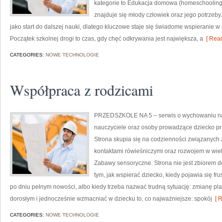
kategorie to Edukacja domowa (homeschooling) 
znajduje się młody człowiek oraz jego potrzeb
jako start do dalszej nauki, dlatego kluczowe staje się świadome wspieranie 
Początek szkolnej drogi to czas, gdy chęć odkrywania jest największa, a
[ Read
CATEGORIES:
NOWE TECHNOLOGIE
Współpraca z rodzicami
PRZEDSZKOLE NA 5 – serwis o wychowaniu na
nauczyciele oraz osoby prowadzące dziecko pr
Strona skupia się na codzienności związanych
kontaktami rówieśniczymi oraz rozwojem w wie
Zabawy sensoryczne. Strona nie jest zbiorem de
tym, jak wspierać dziecko, kiedy pojawia się fr
po dniu pełnym nowości, albo kiedy trzeba nazwać trudną sytuację: zmianę pla
dorosłym i jednocześnie wzmacniać w dziecku to, co najważniejsze: spokój
[ R
CATEGORIES:
NOWE TECHNOLOGIE