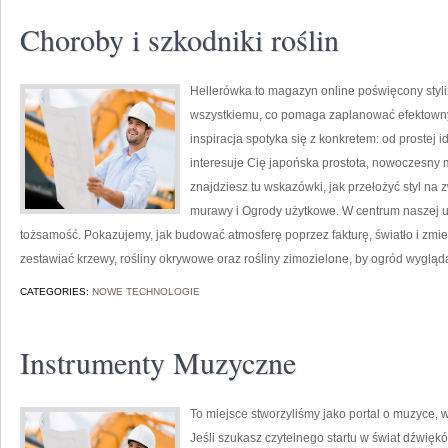
Choroby i szkodniki roślin
Hellerówka to magazyn online poświęcony styl
wszystkiemu, co pomaga zaplanować efektowny
inspiracja spotyka się z konkretem: od prostej id
interesuje Cię japońska prostota, nowoczesny m
znajdziesz tu wskazówki, jak przełożyć styl na 
murawy i Ogrody użytkowe. W centrum naszej uw
tożsamość. Pokazujemy, jak budować atmosferę poprzez fakturę, światło i zm
zestawiać krzewy, rośliny okrywowe oraz rośliny zimozielone, by ogród wyglądał
CATEGORIES:
NOWE TECHNOLOGIE
Instrumenty Muzyczne
To miejsce stworzyliśmy jako portal o muzyce, 
Jeśli szukasz czytelnego startu w świat dźwię