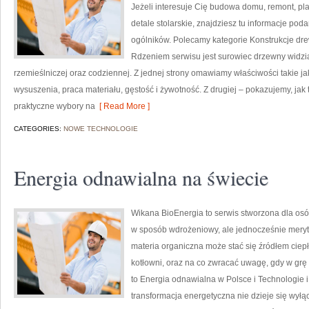
Jeżeli interesuje Cię budowa domu, remont, pl
detale stolarskie, znajdziesz tu informacje p
ogólników. Polecamy kategorie Konstrukcje dr
Rdzeniem serwisu jest surowiec drzewny widzian
rzemieślniczej oraz codziennej. Z jednej strony omawiamy właściwości takie 
wysuszenia, praca materiału, gęstość i żywotność. Z drugiej – pokazujemy, jak t
praktyczne wybory na
[ Read More ]
CATEGORIES:
NOWE TECHNOLOGIE
Energia odnawialna na świecie
Wikana BioEnergia to serwis stworzona dla osó
w sposób wdrożeniowy, ale jednocześnie meryto
materia organiczna może stać się źródłem ciepł
kotłowni, oraz na co zwracać uwagę, gdy w grę
to Energia odnawialna w Polsce i Technologie i 
transformacja energetyczna nie dzieje się wyłą