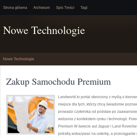
Strona główna
Archiwum
Spis Treści
Tagi
Nowe Technologie
Nowe Technologie
Zakup Samochodu Premium
Landworld to portal stworzony z myślą o kiero
miejsce dla tych, którzy chcą świadomie pozna
prowadzi czytelnika od podstaw po zaawansow
widzenia z kontekstem rynku i technologii. Po
Premium W świecie aut Jaguar i Land Roverów 
potrafią wskazywać na usterkę, a przeciąganie