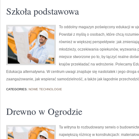
Szkoła podstawowa
To oddolny magazyn poświęcony edukacji w uję
Powstał z myślą o osobach, które chcą rozumieć sz
również w większej perspektywie: jak zmieniają 
młodzieży, oczekiwania opiekunów, wyzwania 
miejsce stworzone po to, by łączyć realne doświ
krajów przekładać na wdrożenie. Polecamy Edu
Edukacja alternatywna. W centrum uwagi znajduje się nastolatek i jego droga
zaangażowanie, jak wspierać samodzielność, a także jak łagodnie przechodzić
CATEGORIES:
NOWE TECHNOLOGIE
Drewno w Ogrodzie
Ta witryna to rozbudowany serwis o budownictw
największą różnicę w konstrukcjach: materiał