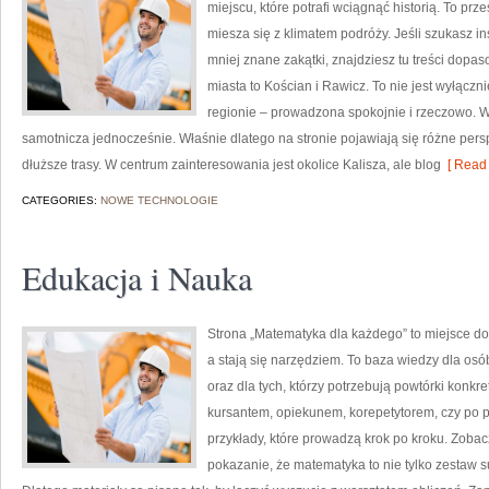
miejscu, które potrafi wciągnąć historią. To prz
miesza się z klimatem podróży. Jeśli szukasz i
mniej znane zakątki, znajdziesz tu treści dop
miasta to Kościan i Rawicz. To nie jest wyłącz
regionie – prowadzona spokojnie i rzeczowo. Wi
samotnicza jednocześnie. Właśnie dlatego na stronie pojawiają się różne pe
dłuższe trasy. W centrum zainteresowania jest okolice Kalisza, ale blog
[ Read 
CATEGORIES:
NOWE TECHNOLOGIE
Edukacja i Nauka
Strona „Matematyka dla każdego” to miejsce do 
a stają się narzędziem. To baza wiedzy dla os
oraz dla tych, którzy potrzebują powtórki konkr
kursantem, opiekunem, korepetytorem, czy po p
przykłady, które prowadzą krok po kroku. Zobacz
pokazanie, że matematyka to nie tylko zestaw su