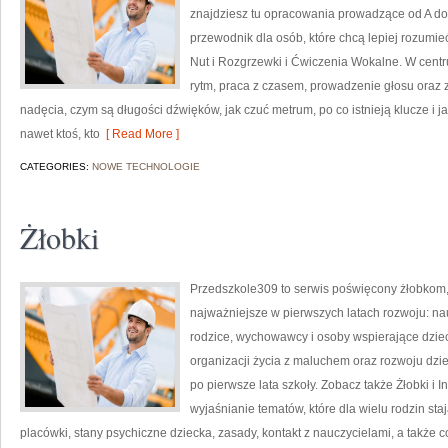
znajdziesz tu opracowania prowadzące od A do Z
przewodnik dla osób, które chcą lepiej rozumi
Nut i Rozgrzewki i Ćwiczenia Wokalne. W cent
rytm, praca z czasem, prowadzenie głosu oraz
nadęcia, czym są długości dźwięków, jak czuć metrum, po co istnieją klucze i j
nawet ktoś, kto
[ Read More ]
CATEGORIES:
NOWE TECHNOLOGIE
Żłobki
Przedszkole309 to serwis poświęcony żłobkom, 
najważniejsze w pierwszych latach rozwoju: n
rodzice, wychowawcy i osoby wspierające dzie
organizacji życia z maluchem oraz rozwoju dz
po pierwsze lata szkoły. Zobacz także Żłobki i In
wyjaśnianie tematów, które dla wielu rodzin st
placówki, stany psychiczne dziecka, zasady, kontakt z nauczycielami, a także