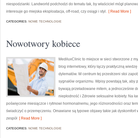
niespodzianki. Landworld podchodzi do tematu tak, by właściciel mógł planowa
interesuje go miejska eksploatacja, off-road, czy osiągi i styl.
[ Read More ]
CATEGORIES:
NOWE TECHNOLOGIE
Nowotwory kobiece
MediluxClinic to miejsce w sieci stworzone z m
blog internetowy, który łączy praktyczną wied
dylematów. W centrum tej przestrzeni stoi zap
sygnałów organizmu. Wpisy powstają tak, aby 
bywają przeładowane mitem, a jednocześnie dot
niepłodność i Zdrowie seksualne kobiety. Na ła
poświęcone miesiączce i rytmowi hormonalnemu, jego różnorodności oraz tem
świadczyć o przemęczeniu. Omawiane są typowe objawy takie jak dyskomfort w 
zespół
[ Read More ]
CATEGORIES:
NOWE TECHNOLOGIE