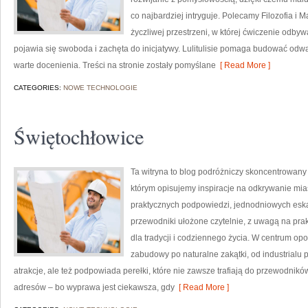
co najbardziej intryguje. Polecamy Filozofia i 
życzliwej przestrzeni, w której ćwiczenie odbyw
pojawia się swoboda i zachęta do inicjatywy. Lulitulisie pomaga budować odwa
warte docenienia. Treści na stronie zostały pomyślane
[ Read More ]
CATEGORIES:
NOWE TECHNOLOGIE
Świętochłowice
Ta witryna to blog podróżniczy skoncentrowany
którym opisujemy inspiracje na odkrywanie miast
praktycznych podpowiedzi, jednodniowych eskap
przewodniki ułożone czytelnie, z uwagą na prak
dla tradycji i codziennego życia. W centrum op
zabudowy po naturalne zakątki, od industrialu 
atrakcje, ale też podpowiada perełki, które nie zawsze trafiają do przewodników. 
adresów – bo wyprawa jest ciekawsza, gdy
[ Read More ]