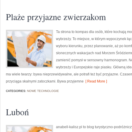
Plaże przyjazne zwierzakom
Ta strona to kompas dla osób, które kochają mo
wybrzeży. To miejsce, w którym wypoczynek łąc
wyboru kierunku, przez planowanie, aż po komf
słonecznych wakacjach nad Morzem Śródziemnym
zamienić pomysł w sensowny harmonogram. Nowe 
wybrzeży i Europejskie raje piasku. Główną ideą
ma wiele twarzy: bywa nieprzewidywalne, ale potrafi też być przyjazne. Cza
przyciąga skalnymi zatoczkami. Bywa przyjemne
[ Read More ]
CATEGORIES:
NOWE TECHNOLOGIE
Luboń
anabell-kalisz.pl to blog turystyczno-podróżnic