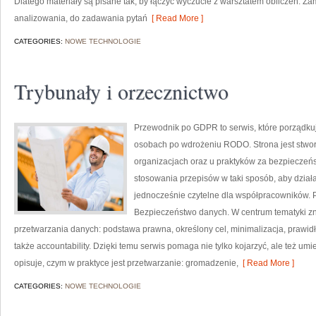
Dlatego materiały są pisane tak, by łączyć wyczucie z warsztatem obliczeń. Za
analizowania, do zadawania pytań
[ Read More ]
CATEGORIES:
NOWE TECHNOLOGIE
Trybunały i orzecznictwo
Przewodnik po GDPR to serwis, które porządkuj
osobach po wdrożeniu RODO. Strona jest stwo
organizacjach oraz u praktyków za bezpieczeńst
stosowania przepisów w taki sposób, aby działa
jednocześnie czytelne dla współpracowników. P
Bezpieczeństwo danych. W centrum tematyki zn
przetwarzania danych: podstawa prawna, określony cel, minimalizacja, prawid
także accountability. Dzięki temu serwis pomaga nie tylko kojarzyć, ale też 
opisuje, czym w praktyce jest przetwarzanie: gromadzenie,
[ Read More ]
CATEGORIES:
NOWE TECHNOLOGIE