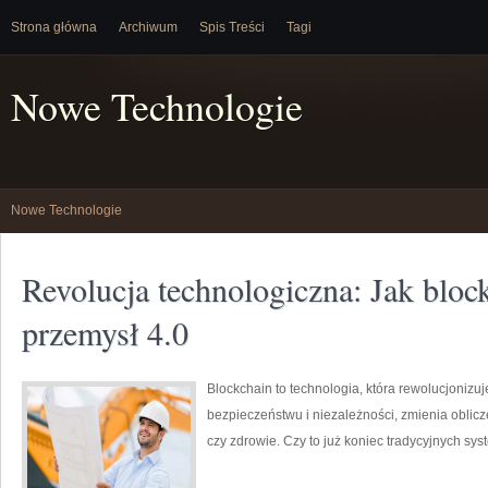
Strona główna
Archiwum
Spis Treści
Tagi
Nowe Technologie
Nowe Technologie
Revolucja technologiczna: Jak bloc
przemysł 4.0
Blockchain to technologia, która rewolucjonizuj
bezpieczeństwu i niezależności, zmienia oblicze
czy zdrowie. Czy to już koniec tradycyjnych sy