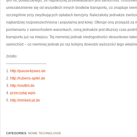
tym nic podejrzanego, że najbardziej przedkładanym jest samochód. Umożliwia
uniezależnienie się od wszystkich innych środków transportu, co znajduje nie
szczególnie przy zwyżkujących opłatach benzyny. Należałoby jednakże zwrócić
najbardziej rozpowszechniona i popularna jest kolej. Oferuje ona przejazd za
porównaniu z samochodem warunkach, ceną jednakże jest dłuższy czas podróż
transportu już na miejscu. Tej niemniej jednak niedogodności stosunkowo łat
samochód – co niemniej jednak po raz kolejny dowodzi wyższości tego właśnie
źródło:
———————————
1.
http://pause4paws.de
2.
http://rubens-apfel.de
3.
http://visittnt.de
4.
przeczytaj wpis
5.
http://minkelcat.de
CATEGORIES:
NOWE TECHNOLOGIE