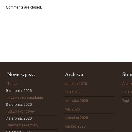
Comments are closed.
Nowe wpisy:
Archiwa
Stro
Turcja
sierpień 2026
Arch
9 sierpnia, 2026
lipiec 2026
Spis T
Przepisy na śniadania
czerwiec 2026
Tagi
8 sierpnia, 2026
maj 2026
Stawy i kończyny
kwiecień 2026
7 sierpnia, 2026
Nowości i Premiery
marzec 2026