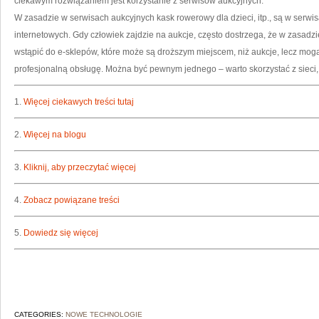
ciekawym rozwiązaniem jest korzystanie z serwisów aukcyjnych.
W zasadzie w serwisach aukcyjnych kask rowerowy dla dzieci, itp., są w serwi
internetowych. Gdy człowiek zajdzie na aukcje, często dostrzega, że w zasadzi
wstąpić do e-sklepów, które może są droższym miejscem, niż aukcje, lecz mog
profesjonalną obsługę. Można być pewnym jednego – warto skorzystać z sieci, 
1.
Więcej ciekawych treści tutaj
2.
Więcej na blogu
3.
Kliknij, aby przeczytać więcej
4.
Zobacz powiązane treści
5.
Dowiedz się więcej
CATEGORIES:
NOWE TECHNOLOGIE