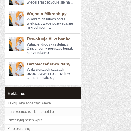
więcej firm ‌decyduje się na⁤ ...
Wojna o Mikrochipy:
W ostatnich latach⁢ coraz
większą ‌uwagę poświęca ‌się
mikrochipom ...
Rewolucja AI w banko
Witajcie, drodzy czytelnicy!
‌Dziś‍ chcemy poruszyć temat,
który niełatwo​ ...
Bezpieczeństwo dany
W ⁢dzisiejszych czasach
przechowywanie⁤ danych ‍w‍
chmurze stało ⁤się ...
Reklama:
Kliknij, aby zobaczyć więcej
https://eurocash-kindergeld.pl
Przeczytaj pełen wpis
Zarejestruj się