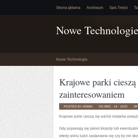
Strona główna
Archiwum
Spis Treści
Ta
Nowe Technologi
Nowe Technologie
Krajowe parki cieszą
zainteresowaniem
POSTED BY ADMIN
ON WRZ - 19 - 2025
WI
Krajowe parki cieszą się wśród rodaków poka
Gdy pojawiają się jakieś kłopoty lub ewentualn
wtedy wielu ludzi zastanawia się czy by nie sko