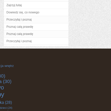
Zajrzyj tutaj
Dowiedz się, co nowego
Przeczytaj i poznaj
Poznaj całą prawdę
Poznaj całą prawdę
Przeczytaj i poznaj
cja wnętrz
30)
a
(30)
wo
by
yka
(28)
dzieci
(24)