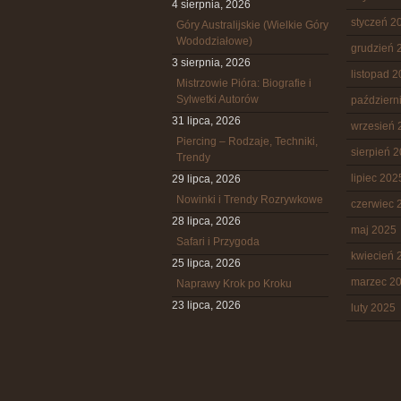
4 sierpnia, 2026
styczeń 2
Góry Australijskie (Wielkie Góry
Wododziałowe)
grudzień 
3 sierpnia, 2026
listopad 
Mistrzowie Pióra: Biografie i
Sylwetki Autorów
październ
31 lipca, 2026
wrzesień 
Piercing – Rodzaje, Techniki,
sierpień 
Trendy
lipiec 202
29 lipca, 2026
Nowinki i Trendy Rozrywkowe
czerwiec 
28 lipca, 2026
maj 2025
Safari i Przygoda
kwiecień 
25 lipca, 2026
marzec 2
Naprawy Krok po Kroku
23 lipca, 2026
luty 2025