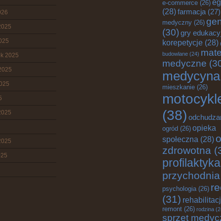
eg
e-commerce
(26)
(28)
farmacja
(27)
026
gen
medyczny
(26)
2025
(30)
gry edukacy
2025
korepetycje
(28)
mate
budowlane
(24)
ik 2025
medyczne
(3
2025
medycyna
2025
mieszkanie
(26)
motocykl
5
(38)
2025
odchudza
opieka
ogród
(26)
o
społeczna
(28)
2025
zdrowotna
(
025
profilaktyka
przychodnia
re
psychologia
(26)
(31)
rehabilitac
remont
(26)
rodzina
(2
sprzęt medyc