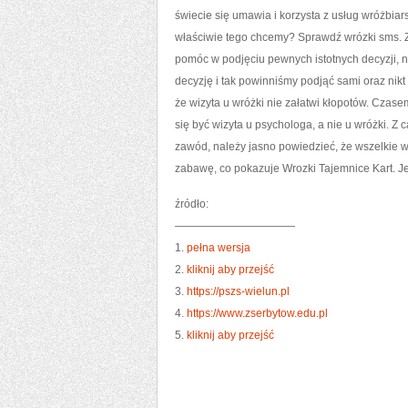
świecie się umawia i korzysta z usług wróżbia
właściwie tego chcemy? Sprawdź wrózki sms. Z
pomóc w podjęciu pewnych istotnych decyzji, n
decyzję i tak powinniśmy podjąć sami oraz nik
że wizyta u wróżki nie załatwi kłopotów. Cza
się być wizyta u psychologa, a nie u wróżki. Z
zawód, należy jasno powiedzieć, że wszelkie w
zabawę, co pokazuje Wrozki Tajemnice Kart. Jeś
źródło:
———————————
1.
pełna wersja
2.
kliknij aby przejść
3.
https://pszs-wielun.pl
4.
https://www.zserbytow.edu.pl
5.
kliknij aby przejść