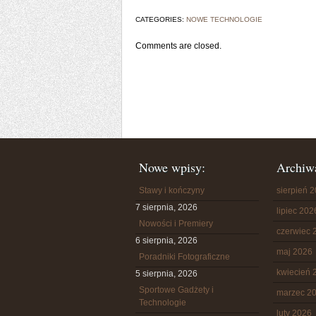
CATEGORIES:
NOWE TECHNOLOGIE
Comments are closed.
Nowe wpisy:
Archiw
Stawy i kończyny
sierpień 
7 sierpnia, 2026
lipiec 202
Nowości i Premiery
czerwiec 
6 sierpnia, 2026
maj 2026
Poradniki Fotograficzne
kwiecień 
5 sierpnia, 2026
Sportowe Gadżety i
marzec 2
Technologie
luty 2026