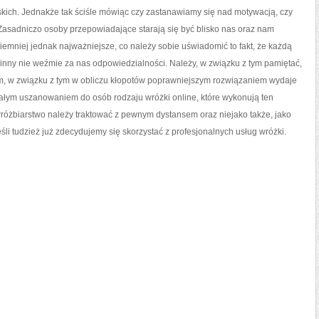
rskich. Jednakże tak ściśle mówiąc czy zastanawiamy się nad motywacją, czy
asadniczo osoby przepowiadające starają się być blisko nas oraz nam
iemniej jednak najważniejsze, co należy sobie uświadomić to fakt, że każdą
t inny nie weźmie za nas odpowiedzialności. Należy, w związku z tym pamiętać,
sem, w związku z tym w obliczu kłopotów poprawniejszym rozwiązaniem wydaje
 całym uszanowaniem do osób rodzaju wróżki online, które wykonują ten
różbiarstwo należy traktować z pewnym dystansem oraz niejako także, jako
li tudzież już zdecydujemy się skorzystać z profesjonalnych usług wróżki.