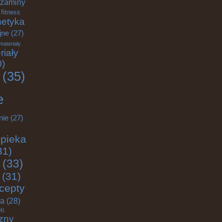
zaminy
fitness
etyka
jne
(27)
materiały
riały
0)
(35)
e
nie
(27)
pieka
31)
(33)
(31)
cepty
ja
(28)
4)
zny