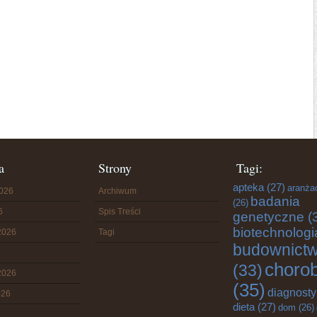
a
Strony
Tagi:
apteka
(27)
aranża
2026
Archiwum
badania
(26)
6
Spis Treści
genetyczne
(
biotechnologi
2026
Tagi
budownict
choro
(33)
2026
(35)
diagnost
026
dieta
(27)
dom
(26)