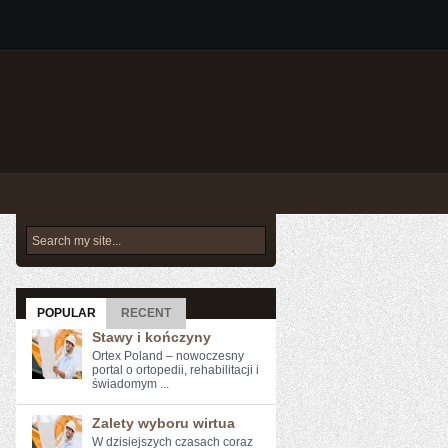
POPULAR
RECENT
Stawy i kończyny
Ortex Poland – nowoczesny
portal o ortopedii, rehabilitacji i
świadomym ...
Zalety wyboru wirtua
W dzisiejszych czasach coraz