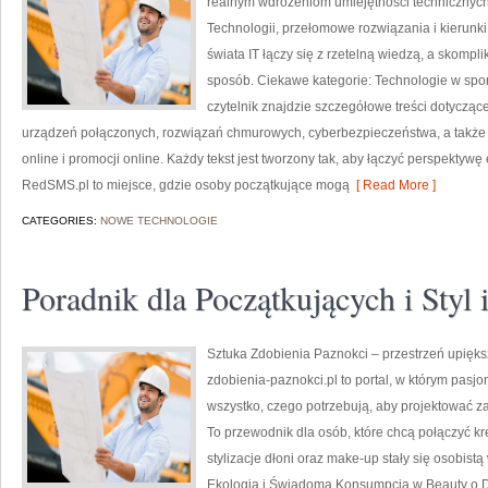
realnym wdrożeniom umiejętności techniczny
Technologii, przełomowe rozwiązania i kierunki
świata IT łączy się z rzetelną wiedzą, a skomp
sposób. Ciekawe kategorie: Technologie w spor
czytelnik znajdzie szczegółowe treści dotyczące
urządzeń połączonych, rozwiązań chmurowych, cyberbezpieczeństwa, a także a
online i promocji online. Każdy tekst jest tworzony tak, aby łączyć perspektyw
RedSMS.pl to miejsce, gdzie osoby początkujące mogą
[ Read More ]
CATEGORIES:
NOWE TECHNOLOGIE
Poradnik dla Początkujących i Styl
Sztuka Zdobienia Paznokci – przestrzeń upiększ
zdobienia-paznokci.pl to portal, w którym pasjon
wszystko, czego potrzebują, aby projektować za
To przewodnik dla osób, które chcą połączyć k
stylizacje dłoni oraz make-up stały się osobistą
Ekologia i Świadoma Konsumpcja w Beauty o Dep