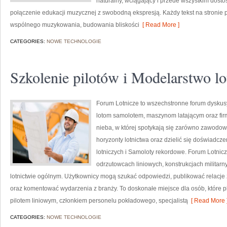
naturalny, wciągający i przede wszystkim dos
połączenie edukacji muzycznej z swobodną ekspresją. Każdy tekst na stronie 
wspólnego muzykowania, budowania bliskości
[ Read More ]
CATEGORIES:
NOWE TECHNOLOGIE
Szkolenie pilotów i Modelarstwo lo
Forum Lotnicze to wszechstronne forum dyskus
lotom samolotem, maszynom latającym oraz firm
nieba, w której spotykają się zarówno zawodowi 
horyzonty lotnictwa oraz dzielić się doświadcz
lotniczych i Samoloty rekordowe. Forum Lotni
odrzutowcach liniowych, konstrukcjach militarn
lotnictwie ogólnym. Użytkownicy mogą szukać odpowiedzi, publikować relacje 
oraz komentować wydarzenia z branży. To doskonałe miejsce dla osób, które pl
pilotem liniowym, członkiem personelu pokładowego, specjalistą
[ Read More 
CATEGORIES:
NOWE TECHNOLOGIE