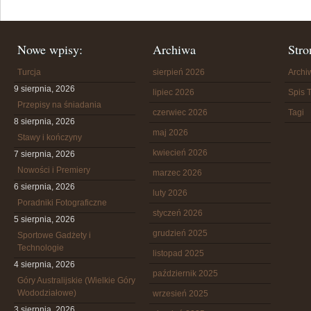
Nowe wpisy:
Archiwa
Stro
Turcja
sierpień 2026
Arch
9 sierpnia, 2026
lipiec 2026
Spis T
Przepisy na śniadania
czerwiec 2026
Tagi
8 sierpnia, 2026
maj 2026
Stawy i kończyny
kwiecień 2026
7 sierpnia, 2026
Nowości i Premiery
marzec 2026
6 sierpnia, 2026
luty 2026
Poradniki Fotograficzne
styczeń 2026
5 sierpnia, 2026
grudzień 2025
Sportowe Gadżety i
Technologie
listopad 2025
4 sierpnia, 2026
październik 2025
Góry Australijskie (Wielkie Góry
Wododziałowe)
wrzesień 2025
3 sierpnia, 2026