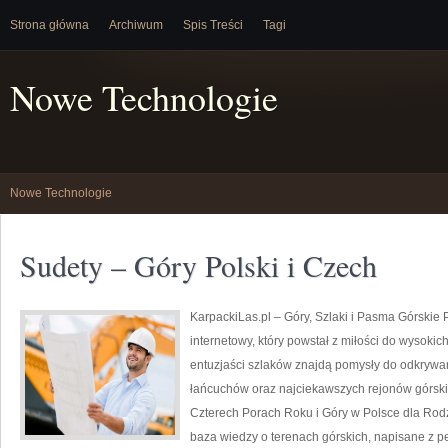
Strona główna
Archiwum
Spis Treści
Tagi
Nowe Technologie
Nowe Technologie
Sudety – Góry Polski i Czech
KarpackiLas.pl – Góry, Szlaki i Pasma Górskie 
internetowy, który powstał z miłości do wysokic
entuzjaści szlaków znajdą pomysły do odkrywan
łańcuchów oraz najciekawszych rejonów górski
Czterech Porach Roku i Góry w Polsce dla Rodz
baza wiedzy o terenach górskich, napisane z 