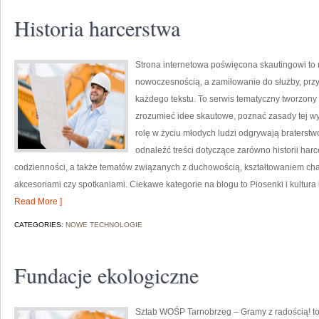
Historia harcerstwa
Strona internetowa poświęcona skautingowi to m
nowoczesnością, a zamiłowanie do służby, prz
każdego tekstu. To serwis tematyczny tworzony 
zrozumieć idee skautowe, poznać zasady tej wy
rolę w życiu młodych ludzi odgrywają braterstw
odnaleźć treści dotyczące zarówno historii harce
codzienności, a także tematów związanych z duchowością, kształtowaniem ch
akcesoriami czy spotkaniami. Ciekawe kategorie na blogu to Piosenki i kultura
Read More ]
CATEGORIES:
NOWE TECHNOLOGIE
Fundacje ekologiczne
Sztab WOŚP Tarnobrzeg – Gramy z radością! to 