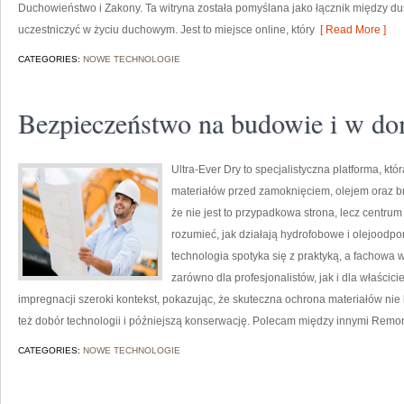
Duchowieństwo i Zakony. Ta witryna została pomyślana jako łącznik między du
uczestniczyć w życiu duchowym. Jest to miejsce online, który
[ Read More ]
CATEGORIES:
NOWE TECHNOLOGIE
Bezpieczeństwo na budowie i w d
Ultra-Ever Dry to specjalistyczna platforma, kt
materiałów przed zamoknięciem, olejem oraz b
że nie jest to przypadkowa strona, lecz centrum 
rozumieć, jak działają hydrofobowe i olejoodpo
technologia spotyka się z praktyką, a fachowa
zarówno dla profesjonalistów, jak i dla właścic
impregnacji szeroki kontekst, pokazując, że skuteczna ochrona materiałów ni
też dobór technologii i późniejszą konserwację. Polecam między innymi Remon
CATEGORIES:
NOWE TECHNOLOGIE