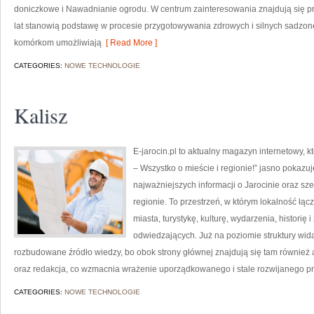
doniczkowe i Nawadnianie ogrodu. W centrum zainteresowania znajdują się pr
lat stanowią podstawę w procesie przygotowywania zdrowych i silnych sadzo
komórkom umożliwiają
[ Read More ]
CATEGORIES:
NOWE TECHNOLOGIE
Kalisz
E-jarocin.pl to aktualny magazyn internetowy, k
– Wszystko o mieście i regionie!” jasno pokazuj
najważniejszych informacji o Jarocinie oraz sz
regionie. To przestrzeń, w którym lokalność łąc
miasta, turystykę, kulturę, wydarzenia, histori
odwiedzających. Już na poziomie struktury wida
rozbudowane źródło wiedzy, bo obok strony głównej znajdują się tam również ar
oraz redakcja, co wzmacnia wrażenie uporządkowanego i stale rozwijanego p
CATEGORIES:
NOWE TECHNOLOGIE