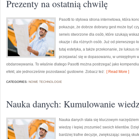
Prezenty na ostatnią chwilę
Pasotti to stylowa strona internetowa, która k
pokazuje, że dobrze dobrany gest może być czy
serwis stworzone dla osób, które szukają ws
okazje i dla różnych osób. Już od pierwszego 
tutaj estetyka, a także przekonanie, że luksus 
przejawiać się w dopasowaniu, w umiejętnym 
obdarowywania. To właśnie dlatego Pasotti można postrzegać jako kompendium
efekt, ale jednocześnie pozostawać gustowne. Zobacz też:
[ Read More ]
CATEGORIES:
NOWE TECHNOLOGIE
Nauka danych: Kumulowanie wiedzy
Nauka danych stała się kluczowym narzędziem
wiedzę i lepiej zrozumieć swoich klientów. Dzi
bardziej trafne decyzje, zwiększając swoją sku