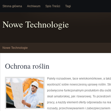
Strona główna
Archiwum
Spis Treści
Tagi
Nowe Technologie
Nowe Technologie
Ochrona roślin
Palety rozsadowe, tace wielokomórkowe, a także
wyobrazić sobie nowoczesną uprawę roślin. Str
poświęcone funkcjonalnym produktom dla osób 
skali amatorskiej, jak i towarowej. To przestrze
pracy, a każdy element oferty odpowiada na re
rozsady, przechowywaniem i zabezpieczaniem r