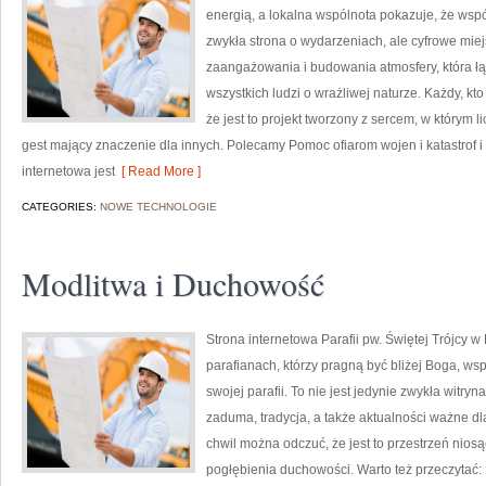
energią, a lokalna wspólnota pokazuje, że wspó
zwykła strona o wydarzeniach, ale cyfrowe mie
zaangażowania i budowania atmosfery, która 
wszystkich ludzi o wrażliwej naturze. Każdy, kto
że jest to projekt tworzony z sercem, w którym l
gest mający znaczenie dla innych. Polecamy Pomoc ofiarom wojen i katastrof 
internetowa jest
[ Read More ]
CATEGORIES:
NOWE TECHNOLOGIE
Modlitwa i Duchowość
Strona internetowa Parafii pw. Świętej Trójcy w
parafianach, którzy pragną być bliżej Boga, w
swojej parafii. To nie jest jedynie zwykła witryna
zaduma, tradycja, a także aktualności ważne dl
chwil można odczuć, że jest to przestrzeń nios
pogłębienia duchowości. Warto też przeczytać: 