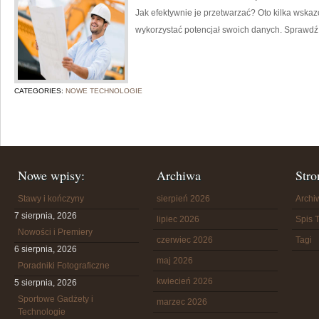
Jak efektywnie je przetwarzać? Oto kilka wsk
wykorzystać potencjał swoich danych. Sprawdź 
CATEGORIES:
NOWE TECHNOLOGIE
Nowe wpisy:
Archiwa
Stro
Stawy i kończyny
sierpień 2026
Arch
7 sierpnia, 2026
lipiec 2026
Spis T
Nowości i Premiery
czerwiec 2026
Tagi
6 sierpnia, 2026
maj 2026
Poradniki Fotograficzne
kwiecień 2026
5 sierpnia, 2026
Sportowe Gadżety i
marzec 2026
Technologie