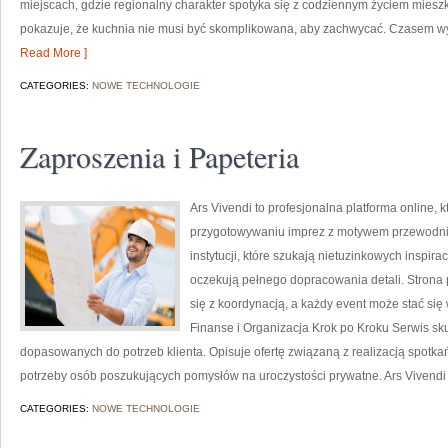
miejscach, gdzie regionalny charakter spotyka się z codziennym życiem mieszka
pokazuje, że kuchnia nie musi być skomplikowana, aby zachwycać. Czasem wy
Read More ]
CATEGORIES:
NOWE TECHNOLOGIE
Zaproszenia i Papeteria
Ars Vivendi to profesjonalna platforma online, k
przygotowywaniu imprez z motywem przewodnim.
instytucji, które szukają nietuzinkowych inspir
oczekują pełnego dopracowania detali. Strona 
się z koordynacją, a każdy event może stać si
Finanse i Organizacja Krok po Kroku Serwis sk
dopasowanych do potrzeb klienta. Opisuje ofertę związaną z realizacją spotka
potrzeby osób poszukujących pomysłów na uroczystości prywatne. Ars Vivend
CATEGORIES:
NOWE TECHNOLOGIE