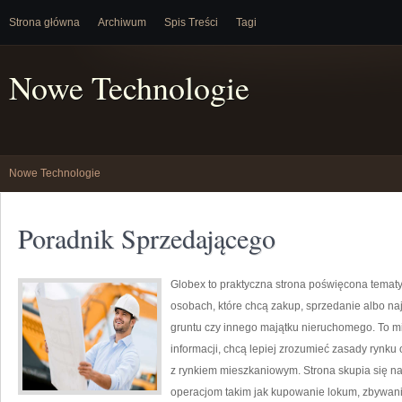
Strona główna
Archiwum
Spis Treści
Tagi
Nowe Technologie
Nowe Technologie
Poradnik Sprzedającego
Globex to praktyczna strona poświęcona temat
osobach, które chcą zakup, sprzedanie albo n
gruntu czy innego majątku nieruchomego. To mi
informacji, chcą lepiej zrozumieć zasady ryn
z rynkiem mieszkaniowym. Strona skupia się 
operacjom takim jak kupowanie lokum, zbywan