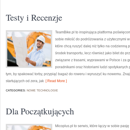
Testy i Recenzje
TeamBike.pl to inspirująca platforma poświęc
sobie miłość do podróżowania z użytecznymi w
które chcą ruszyć dalej niż tylko na codzienną p
środek transportu, lecz również jako bilet do p
związane z trasami, wyprawami w Polsce i za gr
poradnikami oraz historiami ludzi spotykanych p
tym, by spakować torby, przypiąć bagaż do roweru i wyruszyć ku nowemu. Znaj
startujących od zera, jak
[ Read More ]
CATEGORIES:
NOWE TECHNOLOGIE
Dla Początkujących
Micoplus.pl to serwis, które łączy w sobie pasj