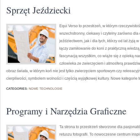
Sprzęt Jeździecki
Equi Verso to przestrzeń, w którym rzeczywist
wszechstronny, ciekawy i czytelny zarówno dla 
jeździectwem, jak i dla tych, którzy od lat żyją 
łączy zamiłowanie do koni z praktyczną wiedz
fascynacją wszystkim, co wiąże się z opieką na
człowieka ze zwierzęciem i atmosferą prawdziw
obraz świata, w którym koń nie jest tylko zwierzęciem sportowym czy rekreacyj
cierpliwości, symbolem wolności i częścią wyjątkowej kultury. Nowe kategorie t
CATEGORIES:
NOWE TECHNOLOGIE
Programy i Narzędzia Graficzne
Ta strona to przestrzeń stworzone dla pasjonató
retuszu fotografii. To nowoczesne centrum inspi