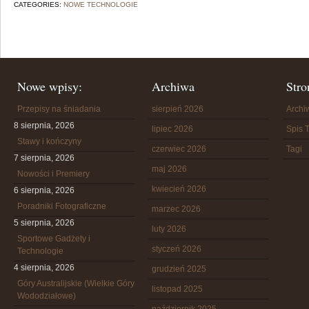
CATEGORIES:
NOWE TECHNOLOGIE
Nowe wpisy:
Archiwa
Stro
Przepisy na śniadania
sierpień 2026
Arch
8 sierpnia, 2026
lipiec 2026
Spis T
Stawy i kończyny
czerwiec 2026
Tagi
7 sierpnia, 2026
maj 2026
Nowości i Premiery
kwiecień 2026
6 sierpnia, 2026
Poradniki Fotograficzne
marzec 2026
5 sierpnia, 2026
luty 2026
Sportowe Gadżety i
styczeń 2026
Technologie
4 sierpnia, 2026
grudzień 2025
Góry Australijskie (Wielkie Góry
listopad 2025
Wododziałowe)