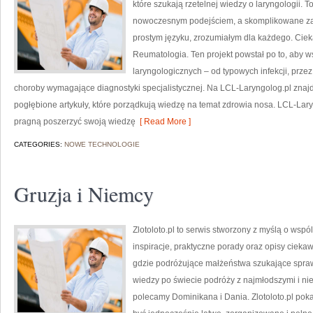
które szukają rzetelnej wiedzy o laryngologii. T
nowoczesnym podejściem, a skomplikowane z
prostym języku, zrozumiałym dla każdego. Cieka
Reumatologia. Ten projekt powstał po to, aby
laryngologicznych – od typowych infekcji, prze
choroby wymagające diagnostyki specjalistycznej. Na LCL-Laryngolog.pl znajd
pogłębione artykuły, które porządkują wiedzę na temat zdrowia nosa. LCL-Laryn
pragną poszerzyć swoją wiedzę
[ Read More ]
CATEGORIES:
NOWE TECHNOLOGIE
Gruzja i Niemcy
Zlotoloto.pl to serwis stworzony z myślą o wspó
inspiracje, praktyczne porady oraz opisy cieka
gdzie podróżujące małżeństwa szukające spra
wiedzy po świecie podróży z najmłodszymi i ni
polecamy Dominikana i Dania. Zlotoloto.pl po