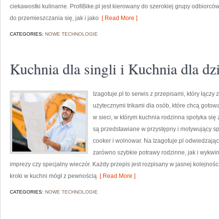
ciekawostki kulinarne. ProfiBike.pl jest kierowany do szerokiej grupy odbiorców
do przemieszczania się, jak i jako
[ Read More ]
CATEGORIES:
NOWE TECHNOLOGIE
Kuchnia dla singli i Kuchnia dla dz
Izagotuje.pl to serwis z przepisami, który łą
użytecznymi trikami dla osób, które chcą gotow
w sieci, w którym kuchnia rodzinna spotyka się 
są przedstawiane w przystępny i motywujący sp
cooker i wolnowar. Na Izagotuje.pl odwiedzają
zarówno szybkie potrawy rodzinne, jak i wykwin
imprezy czy specjalny wieczór. Każdy przepis jest rozpisany w jasnej kolejnoś
kroki w kuchni mógł z pewnością
[ Read More ]
CATEGORIES:
NOWE TECHNOLOGIE