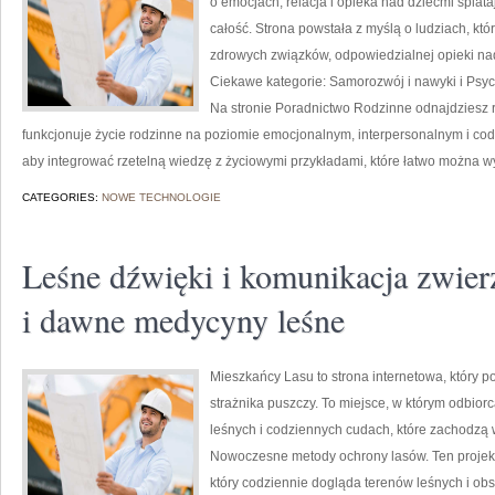
o emocjach, relacja i opieka nad dziećmi splat
całość. Strona powstała z myślą o ludziach, k
zdrowych związków, odpowiedzialnej opieki na
Ciekawe kategorie: Samorozwój i nawyki i Psych
Na stronie Poradnictwo Rodzinne odnajdziesz r
funkcjonuje życie rodzinne na poziomie emocjonalnym, interpersonalnym i cod
aby integrować rzetelną wiedzę z życiowymi przykładami, które łatwo można 
CATEGORIES:
NOWE TECHNOLOGIE
Leśne dźwięki i komunikacja zwierz
i dawne medycyny leśne
Mieszkańcy Lasu to strona internetowa, który po
strażnika puszczy. To miejsce, w którym odbior
leśnych i codziennych cudach, które zachodzą w
Nowoczesne metody ochrony lasów. Ten projekt 
który codziennie dogląda terenów leśnych i obs