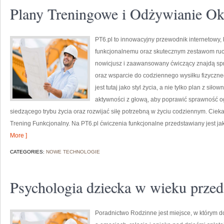
Plany Treningowe i Odżywianie Ok
PT6.pl to innowacyjny przewodnik internetowy, 
funkcjonalnemu oraz skutecznym zestawom ruc
nowicjusz i zaawansowany ćwiczący znajdą spr
oraz wsparcie do codziennego wysiłku fizyczne
jest tutaj jako styl życia, a nie tylko plan z sił
aktywności z głową, aby poprawić sprawność o
siedzącego trybu życia oraz rozwijać siłę potrzebną w życiu codziennym. Cieka
Trening Funkcjonalny. Na PT6.pl ćwiczenia funkcjonalne przedstawiany jest ja
More ]
CATEGORIES:
NOWE TECHNOLOGIE
Psychologia dziecka w wieku prze
Poradnictwo Rodzinne jest miejsce, w którym d