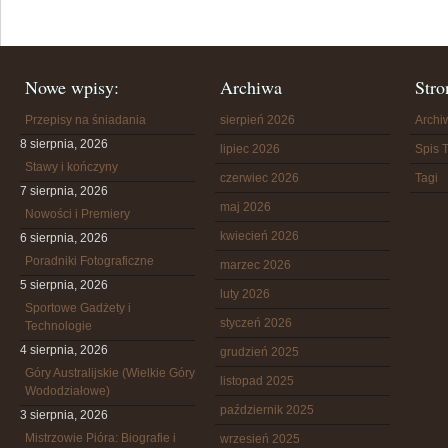
Nowe wpisy:
Archiwa
Stro
Przepisy na śniadania
sierpień 2026
Arch
8 sierpnia, 2026
lipiec 2026
Spis T
Stawy i kończyny
czerwiec 2026
Tagi
7 sierpnia, 2026
maj 2026
Nowości i Premiery
kwiecień 2026
6 sierpnia, 2026
Poradniki Fotograficzne
marzec 2026
5 sierpnia, 2026
luty 2026
Sportowe Gadżety i
styczeń 2026
Technologie
4 sierpnia, 2026
grudzień 2025
Góry Australijskie (Wielkie Góry
listopad 2025
Wododziałowe)
październik 2025
3 sierpnia, 2026
Mistrzowie Pióra: Biografie i
wrzesień 2025