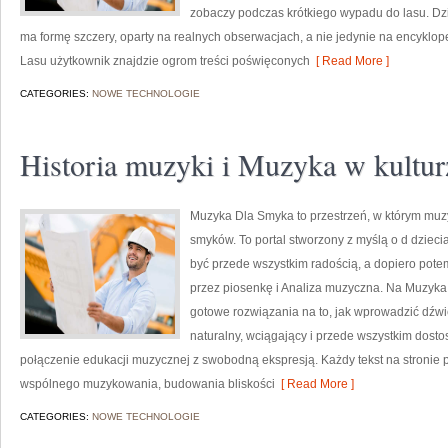
zobaczy podczas krótkiego wypadu do lasu. Dz
ma formę szczery, oparty na realnych obserwacjach, a nie jedynie na encyklo
Lasu użytkownik znajdzie ogrom treści poświęconych
[ Read More ]
CATEGORIES:
NOWE TECHNOLOGIE
Historia muzyki i Muzyka w kultur
Muzyka Dla Smyka to przestrzeń, w którym muzy
smyków. To portal stworzony z myślą o d dzieci
być przede wszystkim radością, a dopiero po
przez piosenkę i Analiza muzyczna. Na Muzyka
gotowe rozwiązania na to, jak wprowadzić dźw
naturalny, wciągający i przede wszystkim dos
połączenie edukacji muzycznej z swobodną ekspresją. Każdy tekst na stronie 
wspólnego muzykowania, budowania bliskości
[ Read More ]
CATEGORIES:
NOWE TECHNOLOGIE