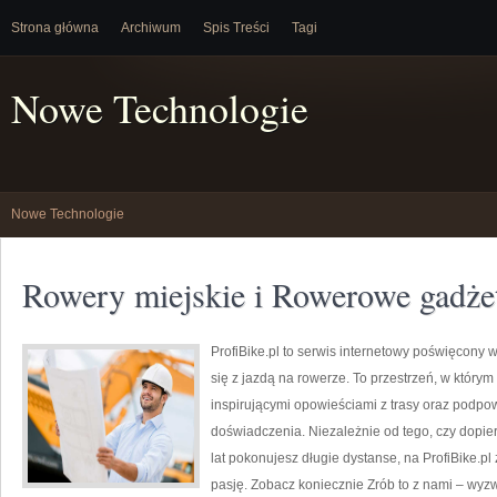
Strona główna
Archiwum
Spis Treści
Tagi
Nowe Technologie
Nowe Technologie
Rowery miejskie i Rowerowe gadżet
ProfiBike.pl to serwis internetowy poświęcony 
się z jazdą na rowerze. To przestrzeń, w którym
inspirującymi opowieściami z trasy oraz podp
doświadczenia. Niezależnie od tego, czy dopier
lat pokonujesz długie dystanse, na ProfiBike.pl
pasję. Zobacz koniecznie Zrób to z nami – wyz