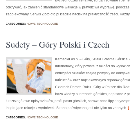
być jednocześnie łatwe, zorganizowane i pełne
odkrywać, jak zamienić standardowe wakacje w prawdziwą wyprawę, podczas kt
zaopiekowany. Serwis Zlotoloto.pl kładzie nacisk na praktyczność treści. Każdy 
CATEGORIES:
NOWE TECHNOLOGIE
Sudety – Góry Polski i Czech
KarpackiLas.pl – Góry, Szlaki i Pasma Górskie 
internetowy, który powstał z miłości do wysokic
entuzjaści szlaków znajdą pomysły do odkrywan
łańcuchów oraz najciekawszych rejonów górski
Czterech Porach Roku i Góry w Polsce dla Rodz
baza wiedzy o terenach górskich, napisane z 
tu szczegółowe opisy szlaków, profil pasm górskich, sprawdzone tipy dotycząc
inspirujące relacje z wędrówek. Strona poświęcona jest nie tylko na znanych
[ 
CATEGORIES:
NOWE TECHNOLOGIE